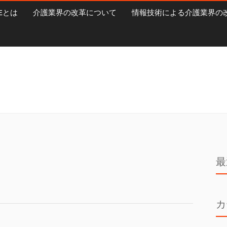
Eとは
介護業界の改革について
情報技術による介護業界の
く
最
カ